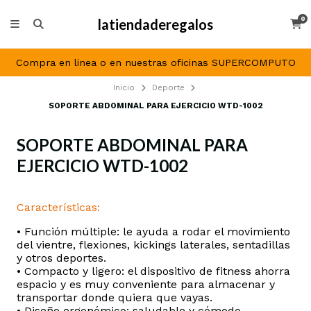
0
latiendaderegalos
Compra en linea o en nuestras oficinas SUPERCOMPUTO
Inicio
Deporte
SOPORTE ABDOMINAL PARA EJERCICIO WTD-1002
SOPORTE ABDOMINAL PARA
EJERCICIO WTD-1002
DESCRIPCIÓN
Características:
• Función múltiple: le ayuda a rodar el movimiento
del vientre, flexiones, kickings laterales, sentadillas
y otros deportes.
• Compacto y ligero: el dispositivo de fitness ahorra
espacio y es muy conveniente para almacenar y
transportar donde quiera que vayas.
• Diseño ergonómico: saludable y cómodo.