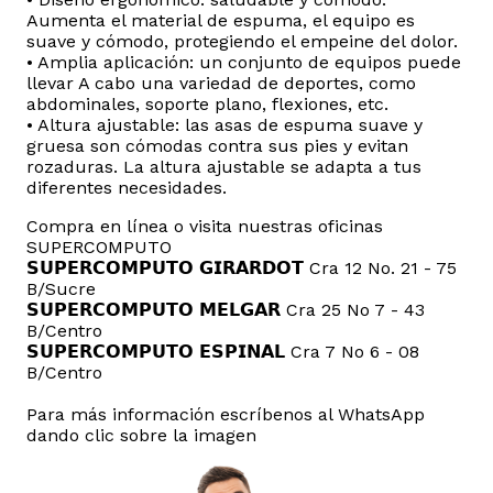
Aumenta el material de espuma, el equipo es
suave y cómodo, protegiendo el empeine del dolor.
• Amplia aplicación: un conjunto de equipos puede
llevar A cabo una variedad de deportes, como
abdominales, soporte plano, flexiones, etc.
• Altura ajustable: las asas de espuma suave y
gruesa son cómodas contra sus pies y evitan
rozaduras. La altura ajustable se adapta a tus
diferentes necesidades.
Compra en línea o visita nuestras oficinas
SUPERCOMPUTO
𝗦𝗨𝗣𝗘𝗥𝗖𝗢𝗠𝗣𝗨𝗧𝗢 𝗚𝗜𝗥𝗔𝗥𝗗𝗢𝗧 Cra 12 No. 21 - 75
B/Sucre
𝗦𝗨𝗣𝗘𝗥𝗖𝗢𝗠𝗣𝗨𝗧𝗢 𝗠𝗘𝗟𝗚𝗔𝗥 Cra 25 No 7 - 43
B/Centro
𝗦𝗨𝗣𝗘𝗥𝗖𝗢𝗠𝗣𝗨𝗧𝗢 𝗘𝗦𝗣𝗜𝗡𝗔𝗟 Cra 7 No 6 - 08
B/Centro
Para más información escríbenos al WhatsApp
dando clic sobre la imagen