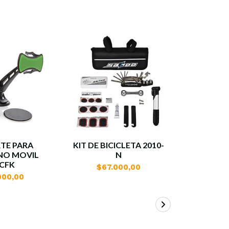
TE PARA
KIT DE BICICLETA 2010-
AFEITA
NO MOVIL
N
GM
CFK
$67.000,00
$33
000,00