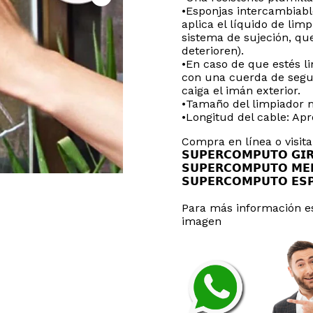
•Esponjas intercambiabl
aplica el líquido de lim
sistema de sujeción, qu
deterioren).
•En caso de que estés li
con una cuerda de segur
caiga el imán exterior.
•Tamaño del limpiador 
•Longitud del cable: Ap
Compra en línea o visi
𝗦𝗨𝗣𝗘𝗥𝗖𝗢𝗠𝗣𝗨𝗧𝗢 𝗚
𝗦𝗨𝗣𝗘𝗥𝗖𝗢𝗠𝗣𝗨𝗧𝗢 𝗠
𝗦𝗨𝗣𝗘𝗥𝗖𝗢𝗠𝗣𝗨𝗧𝗢 𝗘
Para más información es
imagen