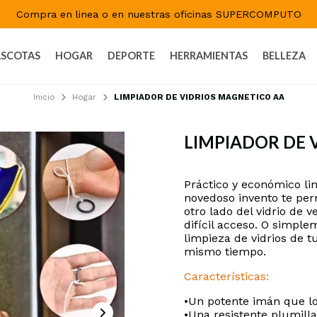
Compra en linea o en nuestras oficinas SUPERCOMPUTO
SCOTAS
HOGAR
DEPORTE
HERRAMIENTAS
BELLEZA
Inicio
Hogar
LIMPIADOR DE VIDRIOS MAGNETICO AA
LIMPIADOR DE 
DESCRIPCIÓN
Práctico y económico li
novedoso invento te perm
otro lado del vidrio de
difícil acceso. O simple
limpieza de vidrios de tu
mismo tiempo.
Características:
•Un potente imán que lo u
•Una resistente plumilla