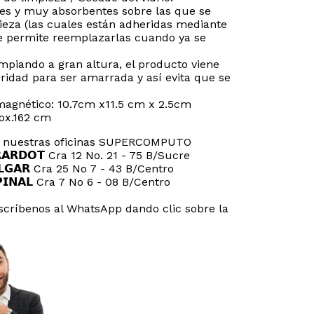
es y muy absorbentes sobre las que se
pieza (las cuales están adheridas mediante
e permite reemplazarlas cuando ya se
mpiando a gran altura, el producto viene
idad para ser amarrada y así evita que se
magnético: 10.7cm x11.5 cm x 2.5cm
rox.162 cm
ta nuestras oficinas SUPERCOMPUTO
𝗜𝗥𝗔𝗥𝗗𝗢𝗧 Cra 12 No. 21 - 75 B/Sucre
𝗘𝗟𝗚𝗔𝗥 Cra 25 No 7 - 43 B/Centro
𝗦𝗣𝗜𝗡𝗔𝗟 Cra 7 No 6 - 08 B/Centro
críbenos al WhatsApp dando clic sobre la