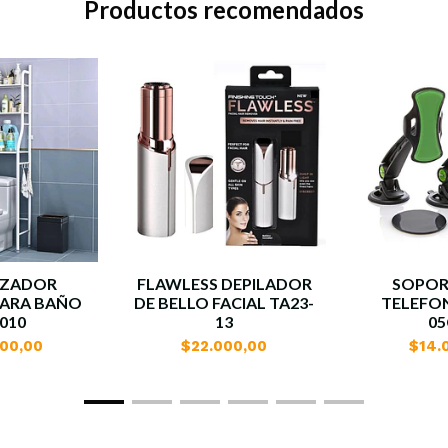
Productos recomendados
IZADOR
FLAWLESS DEPILADOR
SOPOR
PARA BAÑO
DE BELLO FACIAL TA23-
TELEFO
010
13
05
000,00
$22.000,00
$14.