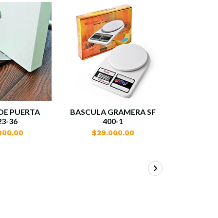
DE PUERTA
BASCULA GRAMERA SF
CUCHAR
3-36
400-1
DIGITA
000,00
$29.000,00
$31