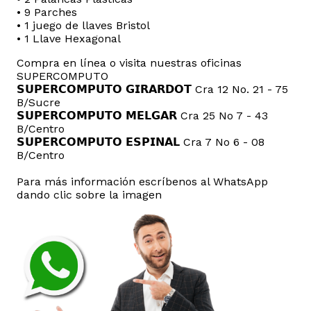
• 9 Parches
• 1 juego de llaves Bristol
• 1 Llave Hexagonal
Compra en línea o visita nuestras oficinas
SUPERCOMPUTO
𝗦𝗨𝗣𝗘𝗥𝗖𝗢𝗠𝗣𝗨𝗧𝗢 𝗚𝗜𝗥𝗔𝗥𝗗𝗢𝗧 Cra 12 No. 21 - 75
B/Sucre
𝗦𝗨𝗣𝗘𝗥𝗖𝗢𝗠𝗣𝗨𝗧𝗢 𝗠𝗘𝗟𝗚𝗔𝗥 Cra 25 No 7 - 43
B/Centro
𝗦𝗨𝗣𝗘𝗥𝗖𝗢𝗠𝗣𝗨𝗧𝗢 𝗘𝗦𝗣𝗜𝗡𝗔𝗟 Cra 7 No 6 - 08
B/Centro
Para más información escríbenos al WhatsApp
dando clic sobre la imagen