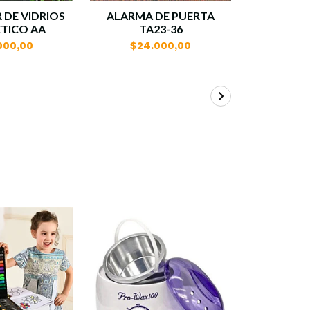
 DE VIDRIOS
ALARMA DE PUERTA
CUCHAR
TICO AA
TA23-36
DIGITA
000,00
$24.000,00
$31