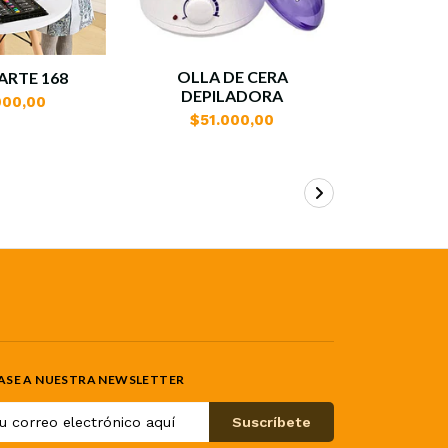
OLLA DE CERA
SOPO
ARTE 168
DEPILADORA
TELEF
000,00
0
$51.000,00
$14
ASE A NUESTRA NEWSLETTER