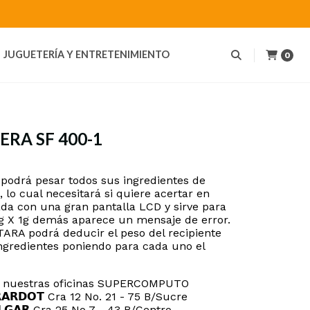
JUGUETERÍA Y ENTRETENIMIENTO
0
RA SF 400-1
 podrá pesar todos sus ingredientes de
 lo cual necesitará si quiere acertar en
ada con una gran pantalla LCD y sirve para
 X 1g demás aparece un mensaje de error.
TARA podrá deducir el peso del recipiente
ingredientes poniendo para cada uno el
ta nuestras oficinas SUPERCOMPUTO
𝗜𝗥𝗔𝗥𝗗𝗢𝗧 Cra 12 No. 21 - 75 B/Sucre
𝗘𝗟𝗚𝗔𝗥 Cra 25 No 7 - 43 B/Centro