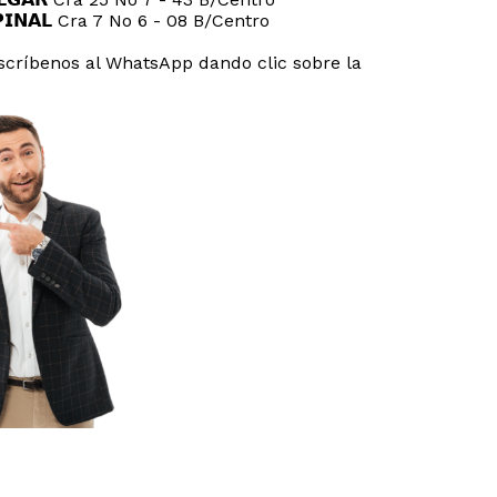
𝗦𝗣𝗜𝗡𝗔𝗟 Cra 7 No 6 - 08 B/Centro
críbenos al WhatsApp dando clic sobre la