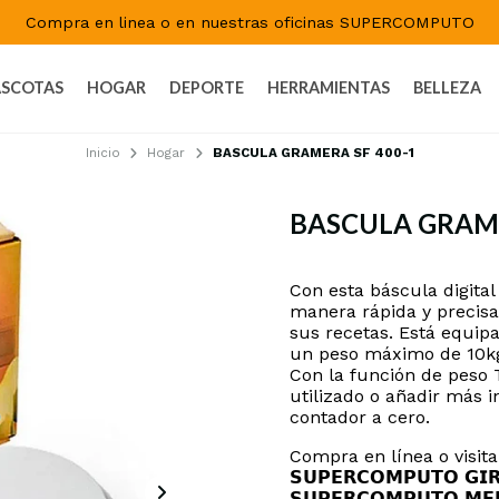
Compra en linea o en nuestras oficinas SUPERCOMPUTO
SCOTAS
HOGAR
DEPORTE
HERRAMIENTAS
BELLEZA
Inicio
Hogar
BASCULA GRAMERA SF 400-1
BASCULA GRAME
DESCRIPCIÓN
Con esta báscula digital
manera rápida y precisa,
sus recetas. Está equip
un peso máximo de 10kg
Con la función de peso 
utilizado o añadir más 
contador a cero.
Compra en línea o visi
𝗦𝗨𝗣𝗘𝗥𝗖𝗢𝗠𝗣𝗨𝗧𝗢 𝗚
𝗦𝗨𝗣𝗘𝗥𝗖𝗢𝗠𝗣𝗨𝗧𝗢 𝗠