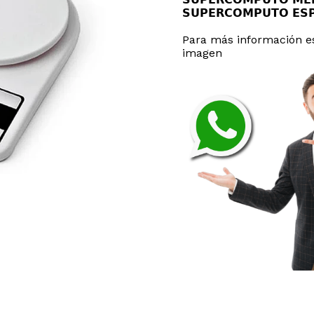
𝗦𝗨𝗣𝗘𝗥𝗖𝗢𝗠𝗣𝗨𝗧𝗢 𝗘
Para más información es
imagen