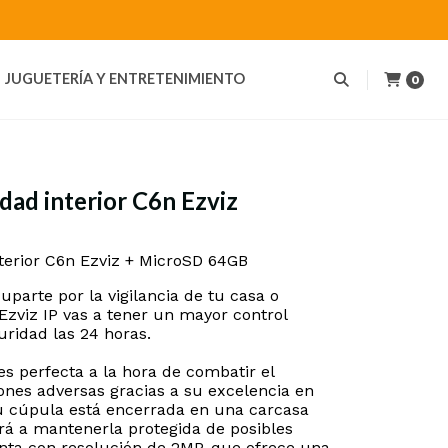
JUGUETERÍA Y ENTRETENIMIENTO
0
dad interior C6n Ezviz
terior C6n Ezviz + MicroSD 64GB
parte por la vigilancia de tu casa o
Ezviz IP vas a tener un mayor control
uridad las 24 horas.
s perfecta a la hora de combatir el
iones adversas gracias a su excelencia en
u cúpula está encerrada en una carcasa
ará a mantenerla protegida de posibles
nta con resolución de 2MP, que ofrece una