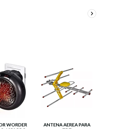
OR WORDER
ANTENA AEREA PARA
Cámara d