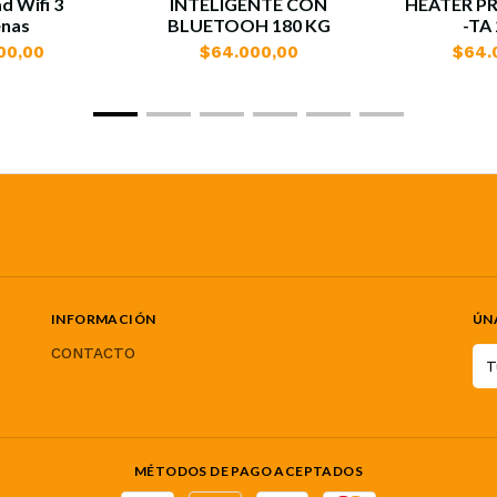
d Wifi 3
INTELIGENTE CON
HEATER PR
enas
BLUETOOH 180 KG
-TA
00,00
$64.000,00
$64.
INFORMACIÓN
ÚN
CONTACTO
MÉTODOS DE PAGO ACEPTADOS