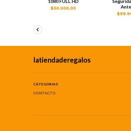
1080 FULL HD
Segurida
Ant
$50.000,00
$99.9
latiendaderegalos
CATEGORIAS
CONTACTO