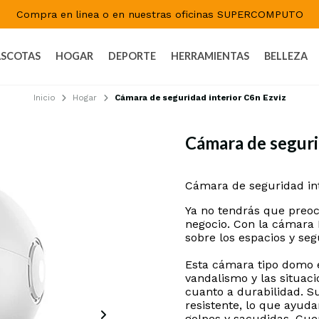
Compra en linea o en nuestras oficinas SUPERCOMPUTO
SCOTAS
HOGAR
DEPORTE
HERRAMIENTAS
BELLEZA
Inicio
Hogar
Cámara de seguridad interior C6n Ezviz
Cámara de seguri
DESCRIPCIÓN
Cámara de seguridad in
Ya no tendrás que preocu
negocio. Con la cámara 
sobre los espacios y seg
Esta cámara tipo domo e
vandalismo y las situac
cuanto a durabilidad. S
resistente, lo que ayud
golpes y sacudidas. Cue