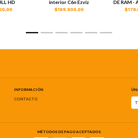
ULL HD
interior C6n Ezviz
DE RAM - 
00,00
$169.900,00
$178.
INFORMACIÓN
ÚN
CONTACTO
MÉTODOS DE PAGO ACEPTADOS