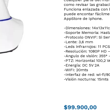
como revisar las grabac
Funciona enlazada con l
puede encontar fácilmen
AppStore de Iphone.
-Dimensiones: 14x13x11
-Soporte Memoria: Hast
-Protocolo ONVIF: Si Se
-Lente: 3,6 mm
-Leds infrarrojos: 11 PCS
-Resolución: 1080P HD 
-Angulo de visión: 355° 
-PTZ: Horizontal 100,2 Ve
-Energía: DC 5V 2A
-WIFI: 20mts
-Interfaz de red: wi-fi/8
-Visión nocturna: 15mts
PRECIO
$99.900,00