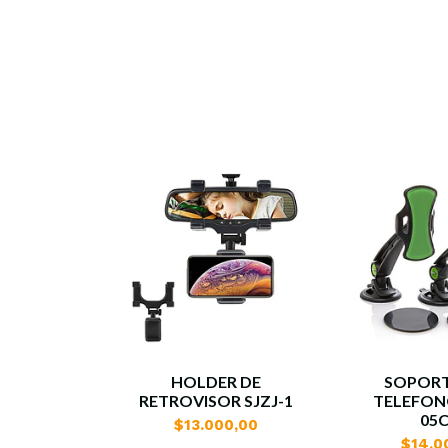
HOLDER DE
SOPORT
RETROVISOR SJZJ-1
TELEFON
05
$13.000,00
$14.0