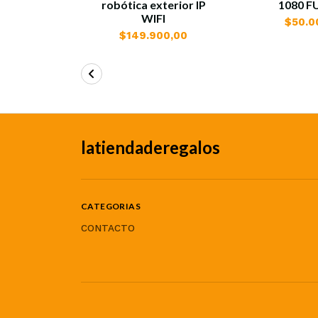
robótica exterior IP
1080 F
WIFI
$50.0
$149.900,00
latiendaderegalos
CATEGORIAS
CONTACTO