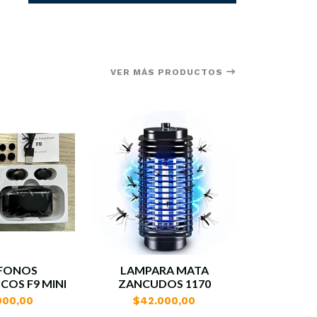
VER MÁS PRODUCTOS
FONOS
LAMPARA MATA
ANTENA 
COS F9 MINI
ZANCUDOS 1170
000,00
$42.000,00
$47