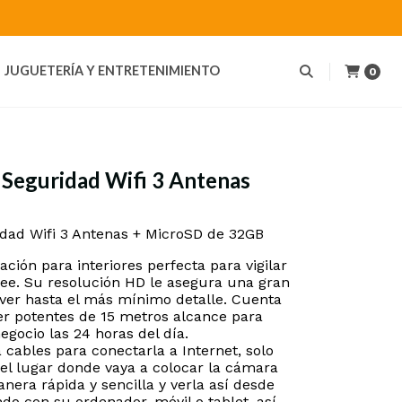
JUGUETERÍA Y ENTRETENIMIENTO
0
Seguridad Wifi 3 Antenas
dad Wifi 3 Antenas + MicroSD de 32GB
ción para interiores perfecta para vigilar
ee. Su resolución HD le asegura una gran
ver hasta el más mínimo detalle. Cuenta
er potentes de 15 metros alcance para
egocio las 24 horas del día.
cables para conectarla a Internet, solo
del lugar donde vaya a colocar la cámara
nera rápida y sencilla y verla así desde
do con su ordenador, móvil o tablet, así