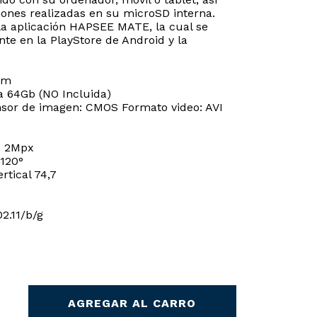
iones realizadas en su microSD interna.
a aplicación HAPSEE MATE, la cual se
te en la PlayStore de Android y la
cm
a 64Gb (NO Incluida)
nsor de imagen: CMOS Formato video: AVI
– 2Mpx
-120°
rtical 74,7
02.11/b/g
AGREGAR AL CARRO