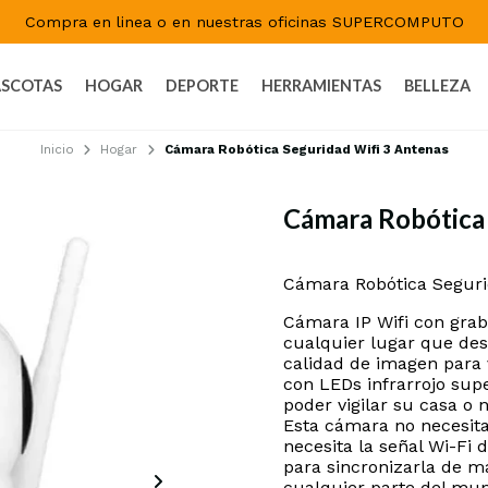
Compra en linea o en nuestras oficinas SUPERCOMPUTO
SCOTAS
HOGAR
DEPORTE
HERRAMIENTAS
BELLEZA
Inicio
Hogar
Cámara Robótica Seguridad Wifi 3 Antenas
Cámara Robótica 
DESCRIPCIÓN
Cámara Robótica Seguri
Cámara IP Wifi con graba
cualquier lugar que des
calidad de imagen para 
con LEDs infrarrojo sup
poder vigilar su casa o n
Esta cámara no necesita 
necesita la señal Wi-Fi 
para sincronizarla de ma
cualquier parte del mun